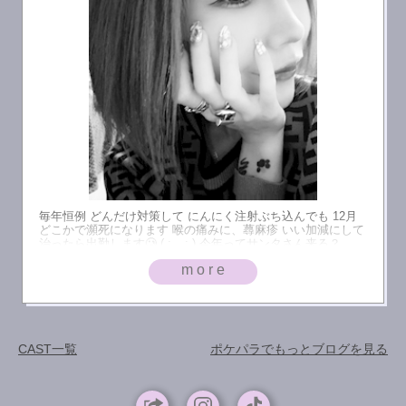
毎年恒例 どんだけ対策して にんにく注射ぶち込んでも 12月
どこかで瀕死になります 喉の痛みに、蕁麻疹 いい加減にして
治ったら出勤します🥲 ( ; _ ; ) 今年ってサンタさん来る？
more
CAST一覧
ポケパラでもっとブログを見る