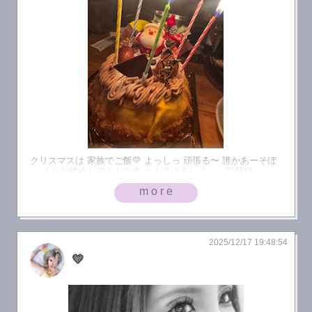
クリスマスは 家族でご飯💛 よっしっ 頑張る〜 誰かあーそぼ
っ えりな納めしてくんなきゃ ん？よろしく……💛💛💛
more
2025/12/17 19:48:54
💛