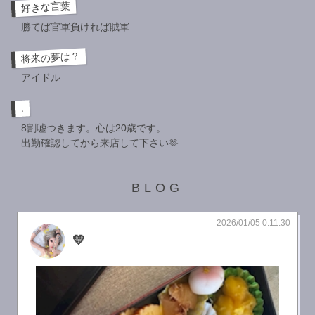
好きな言葉
勝てば官軍負ければ賊軍
将来の夢は？
アイドル
.
8割嘘つきます。心は20歳です。
出勤確認してから来店して下さい🫶
BLOG
2026/01/05 0:11:30
💛