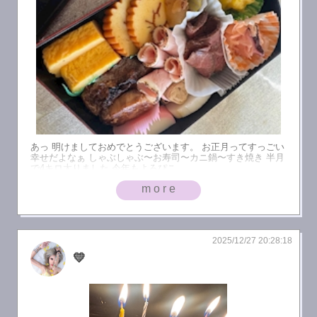
あっ 明けましておめでとうございます。 お正月ってすっごい
幸せだよなぁ しゃぶしゃぶ〜お寿司〜カニ鍋〜すき焼き 半月
で4キロ太りました 今年もよろぴこ。
more
2025/12/27 20:28:18
💛