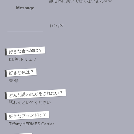
誰も私に笑いで勝てないよん🫶💛
Message
ｷｲﾛｲｵﾝﾅ
好きな食べ物は？
肉.魚.トリュフ
好きな色は？
💛.🩵
どんな誘われ方をされたい？
誘わんといてください
好きなブランドは？
Tiffany.HERMES.Cartier