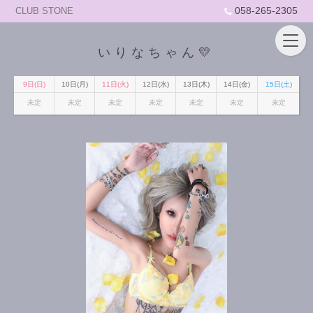
058-265-2305
CLUB STONE
いりなちゃん💛
9日(日)
10日(月)
11日(火)
12日(水)
13日(木)
14日(金)
15日(土)
未定
未定
未定
未定
未定
未定
未定