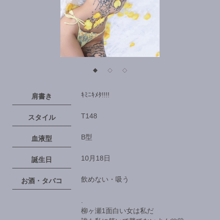
◆
◇
◇
ｷﾐﾆｷﾒﾀ!!!!
肩書き
T148
スタイル
B型
血液型
10月18日
誕生日
飲めない・吸う
お酒・タバコ
.
柳ヶ瀬1面白い女は私だ